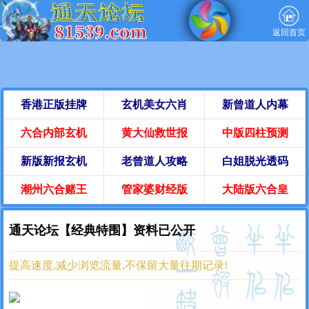
返回首页
香港正版挂牌
玄机美女六肖
新曾道人内幕
六合内部玄机
黄大仙救世报
中版四柱预测
新版新报玄机
老曾道人攻略
白姐脱光透码
潮州六合赌王
管家婆财经版
大陆版六合皇
通天论坛【经典特围】资料已公开
提高速度,减少浏览流量,不保留大量往期记录!