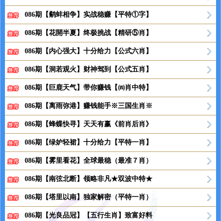
086期【鹬蚌相争】实战稳赚【平特①字】
086期【花開半夏】终极挑战【精研⑤肖】
086期【内心强大】十分给力【公式六肖】
086期【洞若观火】财神驾到【公式五肖】
086期【巨鹿天气】带你赚钱【㈣肖中特】
086期【离雨弥港】赚钱能手※三国生肖※
086期【蜂蝶快寻】天天有赢《前肖后肖》
086期【绿妒轻裙】十分给力【平特一肖】
086期【雾里看花】全球最稳（最准７肖）
086期【南弦北断】领略非凡★双波中特★
086期【塔里以南】独家解密（平特一肖）
086期【光良品冠】【五行生肖】致富好料