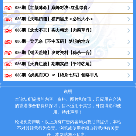
086期【红颜薄命】巅峰对决≤红蓝绿肖≥
086期【夫唱妇随】横扫黑庄＜必出大小＞
086期【念念不忘】实力精选【肉菜草肖】
086期一览无余【不中五码】梦想的地方
086期【铺天盖地】发财资料【稳杀一合】
086期【天真烂漫】期期实战【平特②尾】
086期《娓娓而来》∝【绝杀七码】领略非凡
说明
本论坛所提供的内容、资料、图片和资讯，只应用在合法
的香港⑥合彩资料探讨，暂不适用于其它，外围博彩和使
用。特此声明！
论坛免责声明：以上所有广告内容均为赞助商提供，本站
不对其经营行为负责。浏览或使用者须自行承担有关责
任，本网站恕不负责。