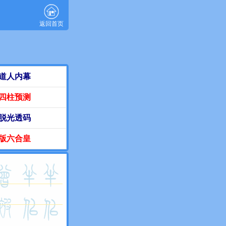
返回首页
道人内幕
四柱预测
脱光透码
版六合皇