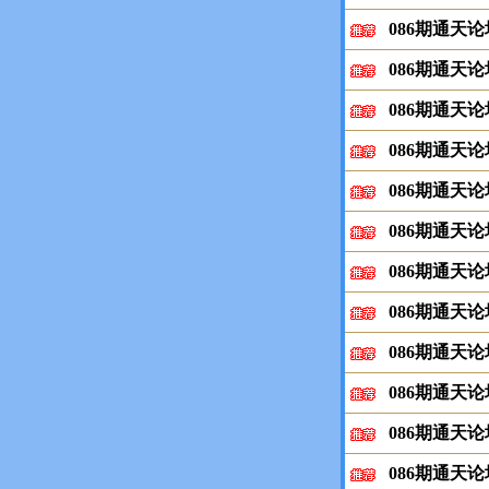
086期通天
086期通天
086期通天
086期通天
086期通天
086期通天
086期通天
086期通天
086期通天
086期通天
086期通天
086期通天