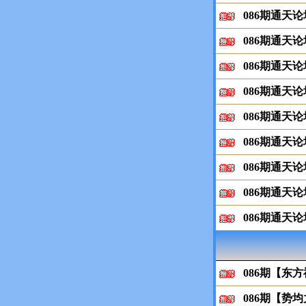
086期通天
086期通天
086期通天
086期通天
086期通天
086期通天
086期通天
086期通天
086期通天
086期【东
086期【势