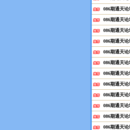
086期通天
086期通天
086期通天
086期通天
086期通天
086期通天
086期通天
086期通天
086期通天
086期通天
086期通天
086期通天