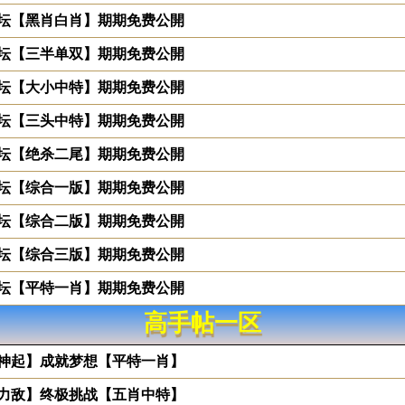
论坛【黑肖白肖】期期免费公開
论坛【三半单双】期期免费公開
论坛【大小中特】期期免费公開
论坛【三头中特】期期免费公開
论坛【绝杀二尾】期期免费公開
论坛【综合一版】期期免费公開
论坛【综合二版】期期免费公開
论坛【综合三版】期期免费公開
论坛【平特一肖】期期免费公開
高手帖一区
方神起】成就梦想【平特一肖】
均力敌】终极挑战【五肖中特】