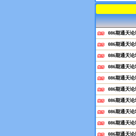
086期通天
086期通天
086期通天
086期通天
086期通天
086期通天
086期通天
086期通天
086期通天
086期通天