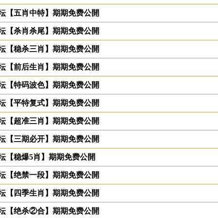
论坛【五肖中特】期期免费公開
论坛【杀肖杀尾】期期免费公開
论坛【稳杀三肖】期期免费公開
论坛【前后生肖】期期免费公開
论坛【特码波色】期期免费公開
论坛【平特复式】期期免费公開
论坛【超准三肖】期期免费公開
论坛【三期必开】期期免费公開
论坛【稳爆5肖】期期免费公開
论坛【绝禁一段】期期免费公開
论坛【四季生肖】期期免费公開
论坛【绝杀②合】期期免费公開